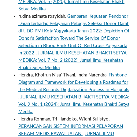
MEDIKA: Vol. 5 (2020): Jurnal Ilmu Kesehatan Bhakti
Setya Medika
rudina azimata rosyidah,
Gambaran Kepuasan Pendonor
Darah terhadap Pelayanan Petugas Seleksi Donor Darah
di UDD PMI Kota Yogyakarta Tahun 2022: Depiction Of
Donor’s Satisfaction Toward The Service Of Donor
Selection in Blood Bank Unit Of Red Cross Yogyakarta
In 2022
,
JURNAL ILMU KESEHATAN BHAKTI SETYA
MEDIKA: Vol. 7 No. 2 (2022): Jurnal Ilmu Kesehatan
Bhakti Setya Medika
Hendra, Khoirun Nisa’ Tivani, Indra Narendra,
Fishbone
Diagram and Framework for Developing a Roadmap for
the Medical Records Digitalization Process in Hospitals
,
JURNAL ILMU KESEHATAN BHAKTI SETYA MEDIKA:
Vol. 9 No. 1 (2024): Jurnal Ilmu Kesehatan Bhakti Setya
Medika
Hendra Rohman, Tri Handoko, Widhi Sulistyo,
PERANCANGAN SISTEM INFORMASI PELAPORAN
REKAM MEDIS RAWAT JALAN
,
JURNAL ILMU