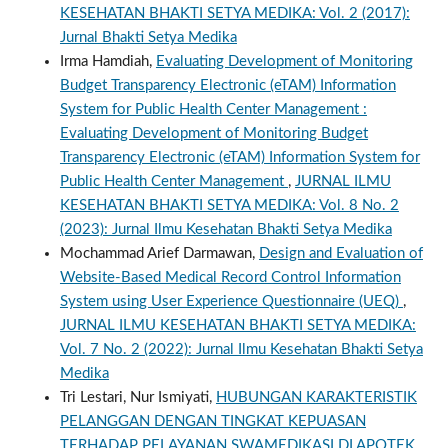
KESEHATAN BHAKTI SETYA MEDIKA: Vol. 2 (2017):
Jurnal Bhakti Setya Medika
Irma Hamdiah,
Evaluating Development of Monitoring
Budget Transparency Electronic (eTAM) Information
System for Public Health Center Management :
Evaluating Development of Monitoring Budget
Transparency Electronic (eTAM) Information System for
Public Health Center Management
,
JURNAL ILMU
KESEHATAN BHAKTI SETYA MEDIKA: Vol. 8 No. 2
(2023): Jurnal Ilmu Kesehatan Bhakti Setya Medika
Mochammad Arief Darmawan,
Design and Evaluation of
Website-Based Medical Record Control Information
System using User Experience Questionnaire (UEQ)
,
JURNAL ILMU KESEHATAN BHAKTI SETYA MEDIKA:
Vol. 7 No. 2 (2022): Jurnal Ilmu Kesehatan Bhakti Setya
Medika
Tri Lestari, Nur Ismiyati,
HUBUNGAN KARAKTERISTIK
PELANGGAN DENGAN TINGKAT KEPUASAN
TERHADAP PELAYANAN SWAMEDIKASI DI APOTEK