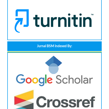
Jurnal BSM Indexed By: