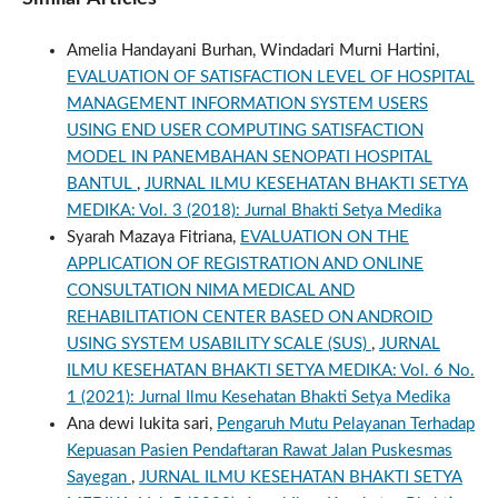
Amelia Handayani Burhan, Windadari Murni Hartini,
EVALUATION OF SATISFACTION LEVEL OF HOSPITAL
MANAGEMENT INFORMATION SYSTEM USERS
USING END USER COMPUTING SATISFACTION
MODEL IN PANEMBAHAN SENOPATI HOSPITAL
BANTUL
,
JURNAL ILMU KESEHATAN BHAKTI SETYA
MEDIKA: Vol. 3 (2018): Jurnal Bhakti Setya Medika
Syarah Mazaya Fitriana,
EVALUATION ON THE
APPLICATION OF REGISTRATION AND ONLINE
CONSULTATION NIMA MEDICAL AND
REHABILITATION CENTER BASED ON ANDROID
USING SYSTEM USABILITY SCALE (SUS)
,
JURNAL
ILMU KESEHATAN BHAKTI SETYA MEDIKA: Vol. 6 No.
1 (2021): Jurnal Ilmu Kesehatan Bhakti Setya Medika
Ana dewi lukita sari,
Pengaruh Mutu Pelayanan Terhadap
Kepuasan Pasien Pendaftaran Rawat Jalan Puskesmas
Sayegan
,
JURNAL ILMU KESEHATAN BHAKTI SETYA