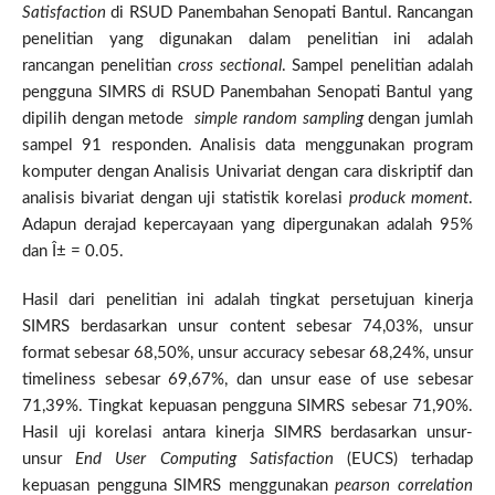
Satisfaction
di RSUD Panembahan Senopati Bantul. Rancangan
penelitian yang digunakan dalam penelitian ini adalah
rancangan penelitian
cross sectional
. Sampel penelitian adalah
pengguna SIMRS di RSUD Panembahan Senopati Bantul yang
dipilih dengan metode
simple random sampling
dengan jumlah
sampel 91 responden. Analisis data menggunakan program
komputer dengan Analisis Univariat dengan cara diskriptif dan
analisis bivariat dengan uji statistik korelasi
produck moment
.
Adapun derajad kepercayaan yang dipergunakan adalah 95%
dan Î± = 0.05.
Hasil dari penelitian ini adalah tingkat persetujuan kinerja
SIMRS berdasarkan unsur content sebesar 74,03%, unsur
format sebesar 68,50%, unsur accuracy sebesar 68,24%, unsur
timeliness sebesar 69,67%, dan unsur ease of use sebesar
71,39%. Tingkat kepuasan pengguna SIMRS sebesar 71,90%.
Hasil uji korelasi antara kinerja SIMRS berdasarkan unsur-
unsur
End User Computing Satisfaction
(EUCS) terhadap
kepuasan pengguna SIMRS menggunakan
pearson correlation