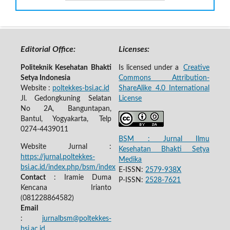
Editorial Office:
Licenses:
Politeknik Kesehatan Bhakti
Is licensed under a
Creative
Setya Indonesia
Commons Attribution-
Website :
poltekkes-bsi.ac.id
ShareAlike 4.0 International
Jl. Gedongkuning Selatan
License
No 2A, Banguntapan,
Bantul, Yogyakarta, Telp
0274-4439011
BSM : Jurnal Ilmu
Website Jurnal :
Kesehatan Bhakti Setya
https://jurnal.poltekkes-
Medika
bsi.ac.id/index.php/bsm/index
E-ISSN:
2579-938X
Contact
: Iramie Duma
P-ISSN:
2528-7621
Kencana Irianto
(
081228864582
)
Email
:
jurnalbsm@poltekkes-
bsi.ac.id