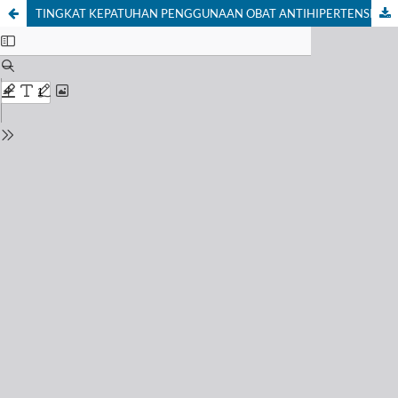
TINGKAT KEPATUHAN PENGGUNAAN OBAT ANTIHIPERTENSI DI PUSKESMAS BANTUL II YOGYAKARTA