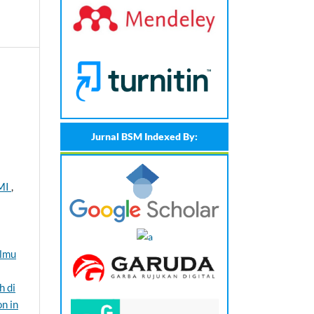
Jurnal BSM Indexed By:
MI
,
Ilmu
h di
n in