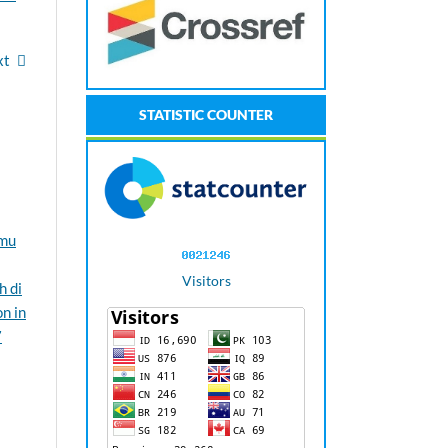
xt
STATISTIC COUNTER
lmu
Visitors
h di
n in
7