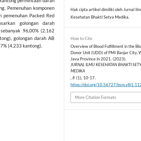
 kantong permintaan darah
ong. Pemenuhan komponen
Hak cipta artikel dimiliki oleh Jurnal Il
an pemenuhan Packed Red
Kesehatan Bhakti Setya Medika.
asarkan golongan darah
 sebanyak 96,00% (2.162
tong), golongan darah AB
How to Cite
17% (4.233 kantong).
Overview of Blood Fulfillment in the Bl
Donor Unit (UDD) of PMI Banjar City, 
Java Province in 2021. (2023).
JURNAL ILMU KESEHATAN BHAKTI SET
MEDIKA
,
(1), 10-17.
8
https://doi.org/10.56727/bsm.v8i1.11
More Citation Formats