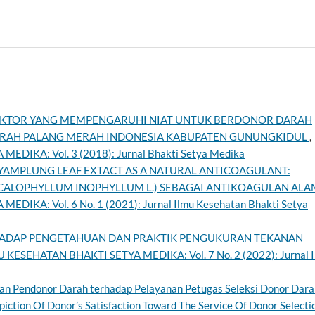
AKTOR YANG MEMPENGARUHI NIAT UNTUK BERDONOR DARAH
DARAH PALANG MERAH INDONESIA KABUPATEN GUNUNGKIDUL
,
DIKA: Vol. 3 (2018): Jurnal Bhakti Setya Medika
NYAMPLUNG LEAF EXTACT AS A NATURAL ANTICOAGULANT:
CALOPHYLLUM INOPHYLLUM L.) SEBAGAI ANTIKOAGULAN ALA
IKA: Vol. 6 No. 1 (2021): Jurnal Ilmu Kesehatan Bhakti Setya
HADAP PENGETAHUAN DAN PRAKTIK PENGUKURAN TEKANAN
KESEHATAN BHAKTI SETYA MEDIKA: Vol. 7 No. 2 (2022): Jurnal 
n Pendonor Darah terhadap Pelayanan Petugas Seleksi Donor Dara
tion Of Donor’s Satisfaction Toward The Service Of Donor Selectio