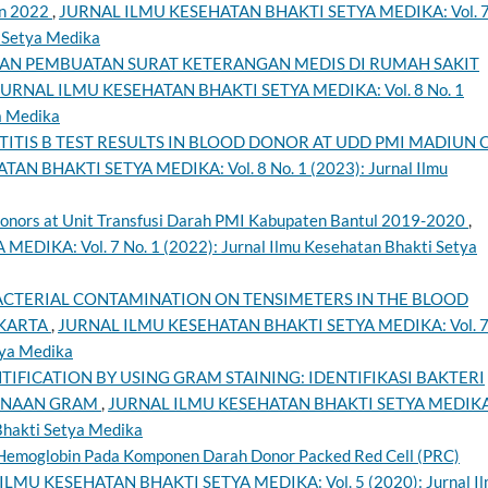
In 2022
,
JURNAL ILMU KESEHATAN BHAKTI SETYA MEDIKA: Vol. 
i Setya Medika
TAN PEMBUATAN SURAT KETERANGAN MEDIS DI RUMAH SAKIT
JURNAL ILMU KESEHATAN BHAKTI SETYA MEDIKA: Vol. 8 No. 1
a Medika
TITIS B TEST RESULTS IN BLOOD DONOR AT UDD PMI MADIUN 
N BHAKTI SETYA MEDIKA: Vol. 8 No. 1 (2023): Jurnal Ilmu
 Donors at Unit Transfusi Darah PMI Kabupaten Bantul 2019-2020
,
IKA: Vol. 7 No. 1 (2022): Jurnal Ilmu Kesehatan Bhakti Setya
BACTERIAL CONTAMINATION ON TENSIMETERS IN THE BLOOD
AKARTA
,
JURNAL ILMU KESEHATAN BHAKTI SETYA MEDIKA: Vol. 7
tya Medika
TIFICATION BY USING GRAM STAINING: IDENTIFIKASI BAKTERI
RNAAN GRAM
,
JURNAL ILMU KESEHATAN BHAKTI SETYA MEDIKA
 Bhakti Setya Medika
Hemoglobin Pada Komponen Darah Donor Packed Red Cell (PRC)
LMU KESEHATAN BHAKTI SETYA MEDIKA: Vol. 5 (2020): Jurnal I