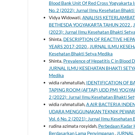
Blood Bank Unit Of Red Cross Yogyakarta 
No. 2 (2022): Jurnal Ilmu Kesehatan Bhakt
Vidya Widowati,
ANALISIS KETERLAMBA
BETHESDA YOGYAKARTA TAHUN 2022
,
(2023): Jurnal Ilmu Kesehatan Bhakti Sety
Shinta,
DESCRIPTION OF REACTIVE HEPA
YEARS 2017-2020
,
JURNAL ILMU KESEHATA
Kesehatan Bhakti Setya Medika
Shinta,
Prevalence of Hepatitis C in Blood
JURNAL ILMU KESEHATAN BHAKTI SETYA MED
Medika
widia rahmatullah,
IDENTIFICATION OF 
TAPING ROOM (AFTAP) UDD PMI YOGY
2 (2022): Jurnal Ilmu Kesehatan Bhakti Se
widia rahmatullah,
A AIR BACTERIA INDEN
UDARA MENGGUNAKAN TEKNIK PEWA
Vol. 6 No. 2 (2021): Jurnal Ilmu Kesehatan
rudina azimata rosyidah,
Perbedaan Kadar 
Berdasarkan Lama Penyimpanan
,
JURNAL I