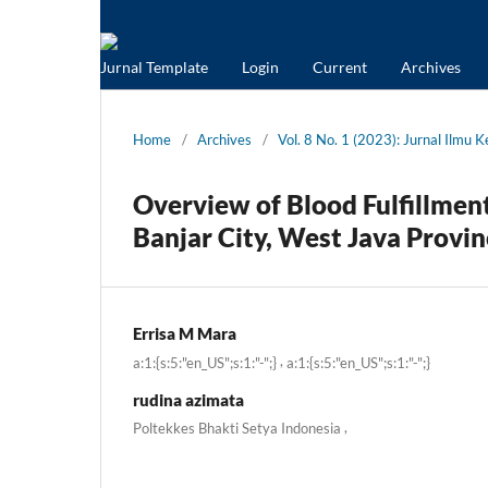
Jurnal Template
Login
Current
Archives
Home
/
Archives
/
Vol. 8 No. 1 (2023): Jurnal Ilmu
Overview of Blood Fulfillmen
Banjar City, West Java Provin
Errisa M Mara
,
a:1:{s:5:"en_US";s:1:"-";}
a:1:{s:5:"en_US";s:1:"-";}
rudina azimata
,
Poltekkes Bhakti Setya Indonesia