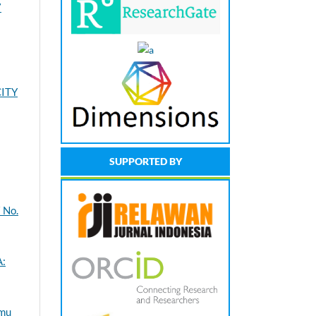
7
CITY
SUPPORTED BY
 No.
:
lmu