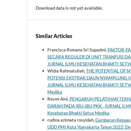
Download data is not yet available.
Similar Articles
Francisca Romana Sri Supadmi,
FAKTOR-F
SECARA REGULER DI UNIT TRANFUSI 
JURNAL ILMU KESEHATAN BHAKTI SETYA ME
Widia Rahmatullah,
THE POTENTIAL OF 
POTENSI EKSTRAK DAUN NYAMPLUNG (
JURNAL ILMU KESEHATAN BHAKTI SETYA MED
Medika
Resmi Aini,
PENGARUH PELATIHAN TER
DARAH PADA IBU-IBU PKK
,
JURNAL ILMU 
Kesehatan Bhakti Setya Medika
rudina azimata rosyidah,
Gambaran Kepuasa
UDD PMI Kota Yogyakarta Tahun 2022: Depic