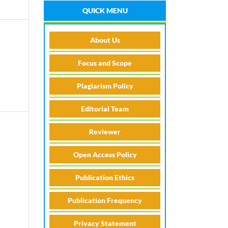
QUICK MENU
About Us
Focus and Scope
Plagiarism Policy
Editorial Team
Reviewer
Open Access Policy
A
Publication Ethics
Publication Frequency
Privacy Statement