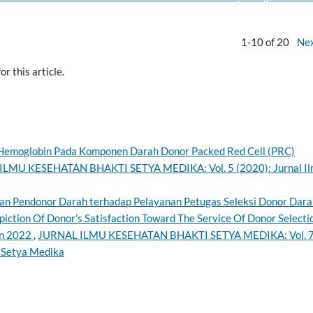
1-10 of 20
Ne
or this article.
Hemoglobin Pada Komponen Darah Donor Packed Red Cell (PRC)
LMU KESEHATAN BHAKTI SETYA MEDIKA: Vol. 5 (2020): Jurnal I
n Pendonor Darah terhadap Pelayanan Petugas Seleksi Donor Dara
tion Of Donor’s Satisfaction Toward The Service Of Donor Selectio
In 2022
,
JURNAL ILMU KESEHATAN BHAKTI SETYA MEDIKA: Vol. 
i Setya Medika