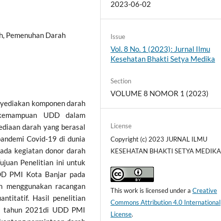
2023-06-02
ah, Pemenuhan Darah
Issue
Vol. 8 No. 1 (2023): Jurnal Ilmu
Kesehatan Bhakti Setya Medika
Section
VOLUME 8 NOMOR 1 (2023)
nyediakan komponen darah
. kemampuan UDD dalam
License
ediaan darah yang berasal
pandemi Covid-19 di dunia
Copyright (c) 2023 JURNAL ILMU
pada kegiatan donor darah
KESEHATAN BHAKTI SETYA MEDIK
juan Penelitian ini untuk
DD PMI Kota Banjar pada
an menggunakan racangan
This work is licensed under a
Creative
antitatif. Hasil penelitian
Commons Attribution 4.0 International
a tahun 2021di UDD PMI
License
.