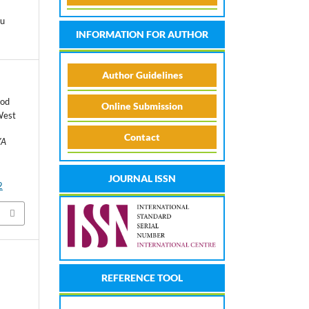
mu
INFORMATION FOR AUTHOR
Author Guidelines
ood
Online Submission
West
Contact
YA
JOURNAL ISSN
2
REFERENCE TOOL