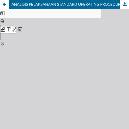
ANALISIS PELAKSANAAN STANDARD OPERATING PROCEDURE PENYADAPAN DARAH DONOR TERHADAP KUALITAS KOMPONEN DARAH