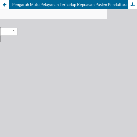
Pengaruh Mutu Pelayanan Terhadap Kepuasan Pasien Pendaftaran Rawat Jalan Puskesmas Sayegan