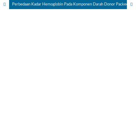
Perbedaan Kadar Hemoglobin Pada Komponen Darah Donor Packed Red Cell (PRC) Berdasarkan Lama Penyimpanan