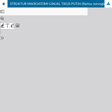
STRUKTUR MIKROATOMI GINJAL TIKUS PUTIH (Rattus norvegicus L) JANTAN YANG DIPERLAKUKAN DENGAN EKSTRAK ETANOL MAHKOTA DEWA (Phaleria macrocarpa (Scheff) Boerl)