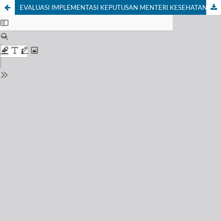
EVALUASI IMPLEMENTASI KEPUTUSAN MENTERI KESEHATAN NOMOR 35/MENKES/SK/2014 TENTANG PELAYANAN KEFARMASIAN DI APOTEK KABUPATEN SLEMAN