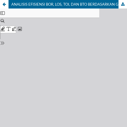
ANALISIS EFISIENSI BOR, LOS, TOI, DAN BTO BERDASARKAN GRAFIK BARBER JOHNSON