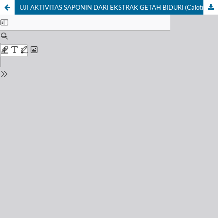
UJI AKTIVITAS SAPONIN DARI EKSTRAK GETAH BIDURI (Calotropis gigantea) SEBAGAI LARVASIDA NYAMUK Aedes aegypti