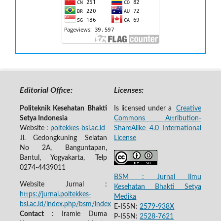
Editorial Office:
Licenses:
Politeknik Kesehatan Bhakti
Is licensed under a
Creative
Setya Indonesia
Commons Attribution-
Website :
poltekkes-bsi.ac.id
ShareAlike 4.0 International
Jl. Gedongkuning Selatan
License
No 2A, Banguntapan,
Bantul, Yogyakarta, Telp
0274-4439011
BSM : Jurnal Ilmu
Website Jurnal :
Kesehatan Bhakti Setya
https://jurnal.poltekkes-
Medika
bsi.ac.id/index.php/bsm/index
E-ISSN:
2579-938X
Contact
: Iramie Duma
P-ISSN:
2528-7621