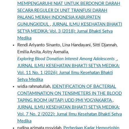
MEMPENGARUHI NIAT UNTUK BERDONOR DARAH
SECARA REGULER DI UNIT TRANFUSI DARAH
PALANG MERAH INDONESIA KABUPATEN
GUNUNGKIDUL
,
JURNAL ILMU KESEHATAN BHAKTI
SETYA MEDIKA: Vol. 3 (2018): Jurnal Bhakti Setya
Medika
Rendi Ariyanto Sinanto, Lina Handayani, Sitti Djannah,
Emilia Arsita, Astry Axmalia,
Exploring Blood Donation Interest Among Adolescents
,
JURNAL ILMU KESEHATAN BHAKTI SETYA MEDIKA:
Vol. 11 No. 1 (2026): Jurnal Ilmu Kesehatan Bhakti
Setya Medika
widia rahmatullah,
IDENTIFICATION OF BACTERIAL
CONTAMINATION ON TENSIMETERS IN THE BLOOD
TAPING ROOM (AFTAP) UDD PMI YOGYAKARTA
,
JURNAL ILMU KESEHATAN BHAKTI SETYA MEDIKA:
Vol. 7 No. 2 (2022): Jurnal Ilmu Kesehatan Bhakti Setya
Medika
rudina azimata rosyidah,
Perbedaan Kadar Hemoglobin