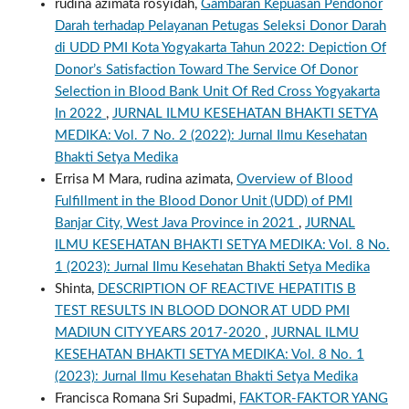
rudina azimata rosyidah,
Gambaran Kepuasan Pendonor
Darah terhadap Pelayanan Petugas Seleksi Donor Darah
di UDD PMI Kota Yogyakarta Tahun 2022: Depiction Of
Donor’s Satisfaction Toward The Service Of Donor
Selection in Blood Bank Unit Of Red Cross Yogyakarta
In 2022
,
JURNAL ILMU KESEHATAN BHAKTI SETYA
MEDIKA: Vol. 7 No. 2 (2022): Jurnal Ilmu Kesehatan
Bhakti Setya Medika
Errisa M Mara, rudina azimata,
Overview of Blood
Fulfillment in the Blood Donor Unit (UDD) of PMI
Banjar City, West Java Province in 2021
,
JURNAL
ILMU KESEHATAN BHAKTI SETYA MEDIKA: Vol. 8 No.
1 (2023): Jurnal Ilmu Kesehatan Bhakti Setya Medika
Shinta,
DESCRIPTION OF REACTIVE HEPATITIS B
TEST RESULTS IN BLOOD DONOR AT UDD PMI
MADIUN CITY YEARS 2017-2020
,
JURNAL ILMU
KESEHATAN BHAKTI SETYA MEDIKA: Vol. 8 No. 1
(2023): Jurnal Ilmu Kesehatan Bhakti Setya Medika
Francisca Romana Sri Supadmi,
FAKTOR-FAKTOR YANG