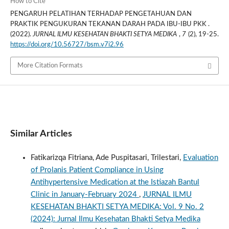
How to Cite
PENGARUH PELATIHAN TERHADAP PENGETAHUAN DAN
PRAKTIK PENGUKURAN TEKANAN DARAH PADA IBU-IBU PKK .
(2022).
JURNAL ILMU KESEHATAN BHAKTI SETYA MEDIKA
,
7
(2), 19-25.
https://doi.org/10.56727/bsm.v7i2.96
More Citation Formats
Similar Articles
Fatikarizqa Fitriana, Ade Puspitasari, Trilestari,
Evaluation
of Prolanis Patient Compliance in Using
Antihypertensive Medication at the Istiazah Bantul
Clinic in January-February 2024
,
JURNAL ILMU
KESEHATAN BHAKTI SETYA MEDIKA: Vol. 9 No. 2
(2024): Jurnal Ilmu Kesehatan Bhakti Setya Medika