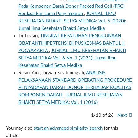
Pada Komponen Darah Donor Packed Red Cell (PRC)
Berdasarkan Lama Penyimpanan
,
JURNAL ILMU
KESEHATAN BHAKTI SETYA MEDIKA: Vol. 5 (2020):
Jurnal Ilmu Kesehatan Bhakti Setya Medika
Tri Lestari,
TINGKAT KEPATUHAN PENGGUNAAN
OBAT ANTIHIPERTENSI DI PUSKESMAS BANTUL II
YOGYAKARTA
,
JURNAL ILMU KESEHATAN BHAKTI
SETYA MEDIKA: Vol. 6 No. 1 (2021): Jurnal Ilmu
Kesehatan Bhakti Setya Medika
Resmi Aini, Jarwati Susiloningsih,
ANALISIS
PELAKSANAAN STANDARD OPERATING PROCEDURE
PENYADAPAN DARAH DONOR TERHADAP KUALITAS
KOMPONEN DARAH
,
JURNAL ILMU KESEHATAN
BHAKTI SETYA MEDIKA: Vol. 1 (2016)
1-10 of 26
Next
You may also
start an advanced similarity search
for this
article.